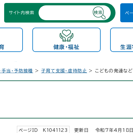
サイト内検索
ペ
育
健康・福祉
生涯
・手当・予防接種
>
子育て支援・虐待防止
> こどもの発達な
ページID K
1041123
更新日 令和7年4月
18