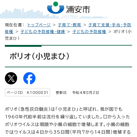
現在位置：
トップページ
>
子育て・教育
>
子育て支援・手当・予防
接種
>
子どもの予防接種・健康
>
子どもの予防接種
> ポリオ（小
児まひ）
ポリオ（小児まひ）
ページID K
1000831
更新日 令和4年8月2日
ポリオ（急性灰白髄炎）は「小児まひ」と呼ばれ、我が国でも
1960年代前半前は流行を繰り返していました。口から入った
ポリオウイルスは咽頭や小腸の細胞で増殖します。小腸の細胞
ではウイルスは4日から35日間（平均7から14日間）増殖する