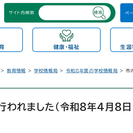
サイト内検索
ペ
育
健康・福祉
生涯
>
教育情報
>
学校情報局
>
令和8年度の学校情報局
> 市
行われました（令和8年4月8日