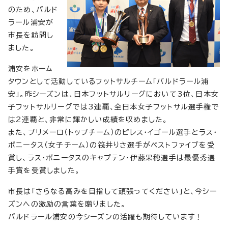
のため、バルド
ラール浦安が
市長を訪問し
ました。
浦安をホーム
タウンとして活動しているフットサルチーム「バルドラール浦
安」。昨シーズンは、日本フットサルリーグにおいて3位、日本女
子フットサルリーグでは3連覇、全日本女子フットサル選手権で
は2連覇と、非常に輝かしい成績を収めました。
また、プリメーロ（トップチーム）のピレス・イゴール選手とラス・
ボニータス（女子チーム）の筏井りさ選手がベストファイブを受
賞し、ラス・ボニータスのキャプテン・伊藤果穂選手は最優秀選
手賞を受賞しました。
市長は「さらなる高みを目指して頑張ってください」と、今シー
ズンへの激励の言葉を贈りました。
バルドラール浦安の今シーズンの活躍も期待しています！