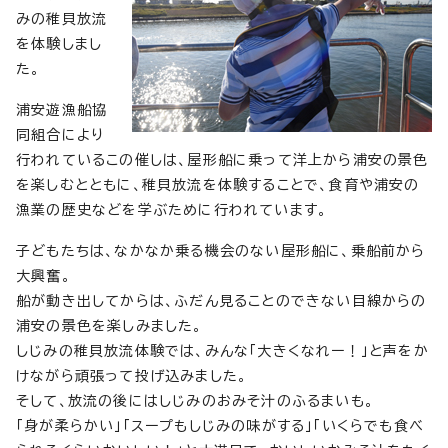
みの稚貝放流
を体験しまし
た。
浦安遊漁船協
同組合により
行われているこの催しは、屋形船に乗って洋上から浦安の景色
を楽しむとともに、稚貝放流を体験することで、食育や浦安の
漁業の歴史などを学ぶために行われています。
子どもたちは、なかなか乗る機会のない屋形船に、乗船前から
大興奮。
船が動き出してからは、ふだん見ることのできない目線からの
浦安の景色を楽しみました。
しじみの稚貝放流体験では、みんな「大きくなれー！」と声をか
けながら頑張って投げ込みました。
そして、放流の後にはしじみのおみそ汁のふるまいも。
「身が柔らかい」「スープもしじみの味がする」「いくらでも食べ