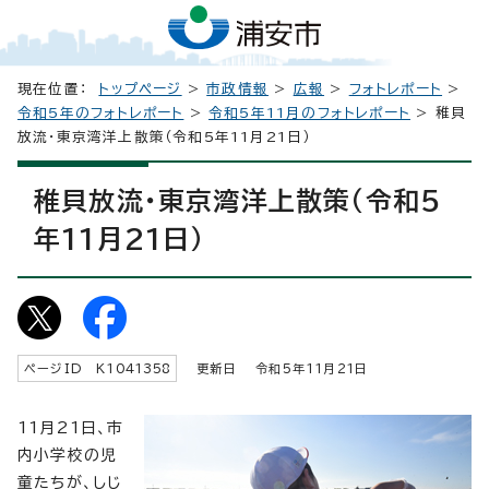
現在位置：
トップページ
>
市政情報
>
広報
>
フォトレポート
>
令和5年のフォトレポート
>
令和5年11月のフォトレポート
> 稚貝
放流・東京湾洋上散策（令和5年11月21日）
稚貝放流・東京湾洋上散策（令和5
年11月21日）
ページID K
1041358
更新日 令和5年
11
月
21
日
11月21日、市
内小学校の児
童たちが、しじ