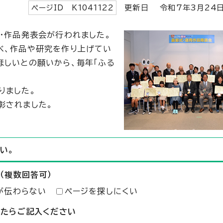
ページID K
1041122
更新日 令和7年3月
24
・作品発表会が行われました。
べ、作品や研究を作り上げてい
ほしいとの願いから、毎年「ふる
りました。
彰されました。
い。
（複数回答可）
が伝わらない
ページを探しにくい
したらご記入ください