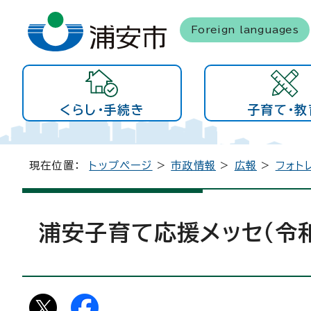
Foreign languages
くらし・手続き
子育て・教
現在位置：
トップページ
>
市政情報
>
広報
>
フォト
浦安子育て応援メッセ（令和