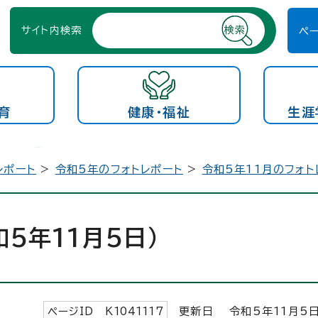
サイト内検索
ペ
育
健康・福祉
生涯
レポート
>
令和5年のフォトレポート
>
令和5年11月のフォト
5年11月5日）
ページID K
1041117
更新日 令和5年
11
月