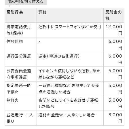
表の幅を切り替える
反則行為
詳細
反則金の
額
携帯電話使用
運転中にスマートフォンなどを使用
12,000
等（保持）
円
信号無視
-
6,000
円
通行区分違反
逆走（車道の右側通行）
6,000
円
公安委員会遵
イヤホンを使用しながら運転、傘を
5,000
守事項違反
差しながら運転など
円
指定場所一時
一時停止標識などを無視して交差
5,000
不停止
点を通過した場合
円
無灯火
夜間などにライトを点灯せず運転
5,000
した場合
円
並進走行・二人
道路を並走や二人乗りした場合
3,000
乗り
円