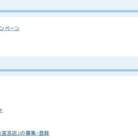
ンペーン
か
絶宣言店」の募集・登録