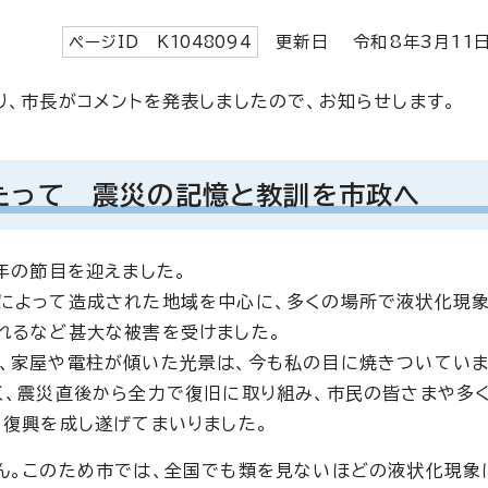
ページID K
1048094
更新日 令和8年3月
11
り、市長がコメントを発表しましたので、お知らせします。
たって 震災の記憶と教訓を市政へ
年の節目を迎えました。
によって造成された地域を中心に、多くの場所で液状化現象
れるなど甚大な被害を受けました。
、家屋や電柱が傾いた光景は、今も私の目に焼きついていま
く、震災直後から全力で復旧に取り組み、市民の皆さまや多
、復興を成し遂げてまいりました。
ん。このため市では、全国でも類を見ないほどの液状化現象