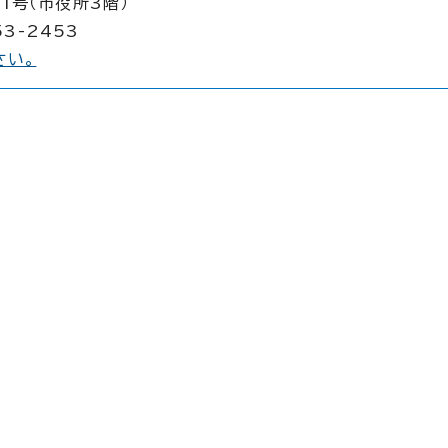
1号（市役所3階）
53-2453
さい。