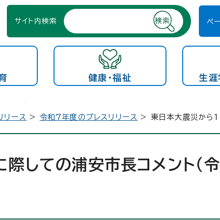
サイト内検索
ペ
育
健康・福祉
生涯
リリース
>
令和7年度のプレスリリース
> 東日本大震災から1
に際しての浦安市長コメント（令