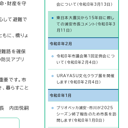
命・財産を守
会について（令和8年3月13日）
東日本大震災から15年目に際し
心して避難で
ての浦安市長コメント（令和8年3
月11日）
ともに、橋りょ
令和8年2月
避難路を確保
令和8年市議会第1回定例会につ
の防災アプリ
いて（令和8年2月4日）
URAYASU文化クラブ展を開催
重要です。市
します（令和8年2月4日）
き、暮らすこと
令和8年1月
市長 内田悦嗣
ブリオベッカ浦安・市川が2025
シーズン終了報告のため市長を訪
問します（令和8年1月8日）