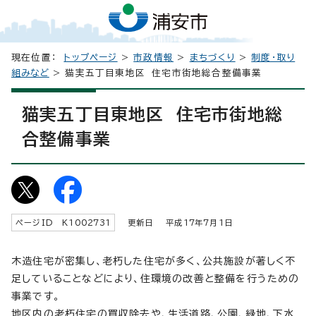
現在位置：
トップページ
>
市政情報
>
まちづくり
>
制度・取り
組みなど
> 猫実五丁目東地区 住宅市街地総合整備事業
猫実五丁目東地区 住宅市街地総
合整備事業
ページID K
1002731
更新日 平成
17
年7月1日
木造住宅が密集し、老朽した住宅が多く、公共施設が著しく不
足していることなどにより、住環境の改善と整備を行うための
事業です。
地区内の老朽住宅の買収除去や、生活道路、公園、緑地、下水