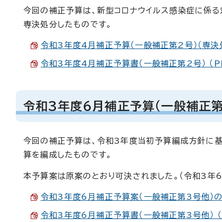
今回の補正予算は、新型コロナウイルス感染症に係る
専決処分したものです。
令和3年度4月補正予算（一般補正第2号）（専決処分
令和3年度4月補正予算書（一般補正第2号） （PD
令和3年度6月補正予算（一般補正第
今回の補正予算は、令和3年度当初予算編成方針に基
算を編成したものです。
本予算案は原案のとおり可決されました。（令和3年6
令和3年度6月補正予算案（一般補正第3号他）のポイ
令和3年度6月補正予算書（一般補正第3号他） （P