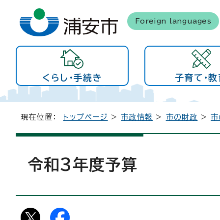
Foreign languages
くらし・手続き
子育て・教
現在位置：
トップページ
>
市政情報
>
市の財政
>
市
令和3年度予算