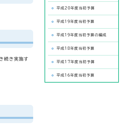
平成20年度当初予算
平成19年度当初予算
平成19年度当初予算の編成
平成18年度当初予算
き続き実施す
平成17年度当初予算
平成16年度当初予算