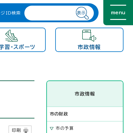
menu
ージID検索
学習・スポーツ
市政情報
市政情報
市の財政
市の予算
日
印刷