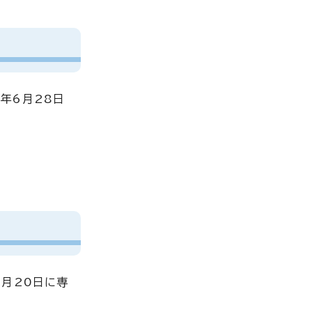
年6月28日
8月20日に専