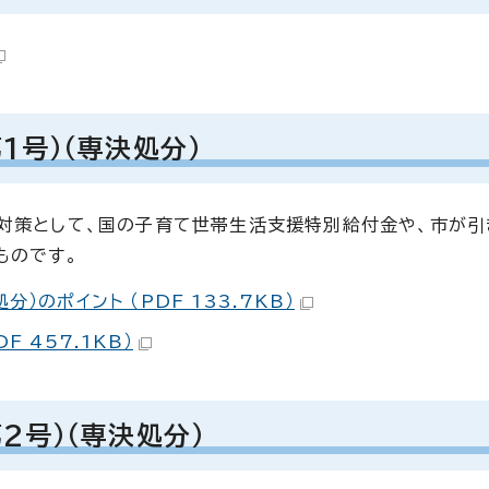
1号）（専決処分）
対策として、国の子育て世帯生活支援特別給付金や、市が引
ものです。
）のポイント （PDF 133.7KB）
 457.1KB）
2号）（専決処分）