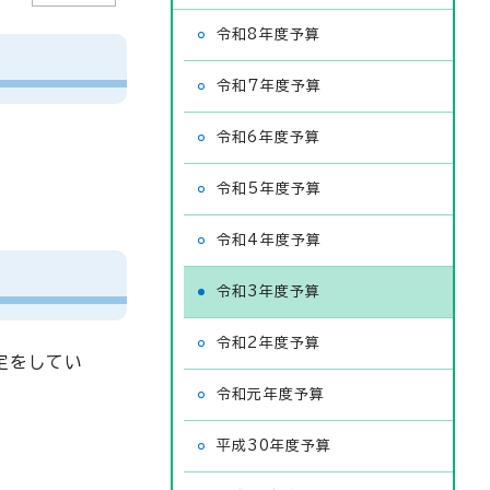
令和8年度予算
令和7年度予算
令和6年度予算
令和5年度予算
令和4年度予算
令和3年度予算
令和2年度予算
定をしてい
令和元年度予算
平成30年度予算