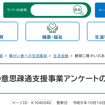
サイト内検索
ペ
育
健康・福祉
生涯
援
>
障がい者への生活援助
>
生活全般
> 聴覚に障がいの
意思疎通支援事業アンケート
ページID K
1040848
更新日 令和5年
10
月
16