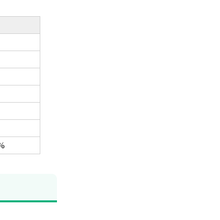
%
%
%