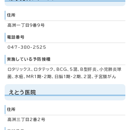
住所
高洲一丁目9番9号
電話番号
047-380-2525
実施している予防接種
ロタリックス、ロタテック、BCG、5混、B型肝炎、小児肺炎球
菌、水痘、MR1期・2期、日脳1期・2期、2混、子宮頸がん
えとう医院
住所
高洲三丁目2番2号