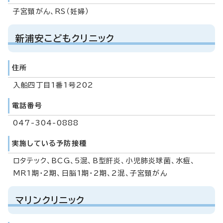
子宮頸がん、RS（妊婦）
新浦安こどもクリニック
住所
入船四丁目1番1号202
電話番号
047-304-0888
実施している予防接種
ロタテック、BCG、5混、B型肝炎、小児肺炎球菌、水痘、
MR1期・2期、日脳1期・2期、2混、子宮頸がん
マリンクリニック