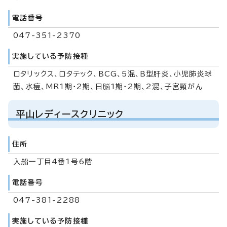
電話番号
047-351-2370
実施している予防接種
ロタリックス、ロタテック、BCG、5混、B型肝炎、小児肺炎球
菌、水痘、MR1期・2期、日脳1期・2期、2混、子宮頸がん
平山レディースクリニック
住所
入船一丁目4番1号6階
電話番号
047-381-2288
実施している予防接種