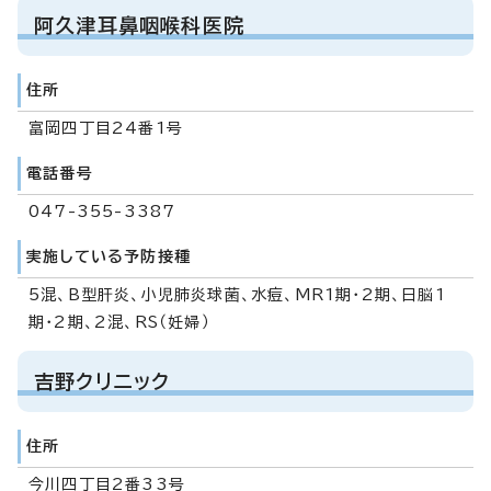
阿久津耳鼻咽喉科医院
住所
富岡四丁目24番1号
電話番号
047-355-3387
実施している予防接種
5混、B型肝炎、小児肺炎球菌、水痘、MR1期・2期、日脳1
期・2期、2混、RS（妊婦）
吉野クリニック
住所
今川四丁目2番33号