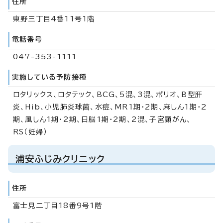
住所
東野三丁目4番11号1階
電話番号
047-353-1111
実施している予防接種
ロタリックス、ロタテック、BCG、5混、3混、ポリオ、B型肝
炎、Hib、小児肺炎球菌、水痘、MR1期・2期、麻しん1期・2
期、風しん1期・2期、日脳1期・2期、2混、子宮頸がん、
RS（妊婦）
浦安ふじみクリニック
住所
富士見二丁目18番9号1階