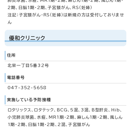
肺炎球菌、水痘、MR1期・2期、麻しん1期・2期、風しん1期・
2期、日脳1期・2期、子宮頸がん、RS（妊婦）
注記：子宮頸がん・RS（妊婦）は新規の方は受付しておりませ
ん
優和クリニック
住所
北栄一丁目5番32号
電話番号
047-352-5658
実施している予防接種
ロタリックス、ロタテック、BCG、5混、3混、B型肝炎、Hib、
小児肺炎球菌、水痘、MR1期・2期、麻しん1期・2期、風しん
1期・2期、日脳1期・2期、2混、子宮頸がん