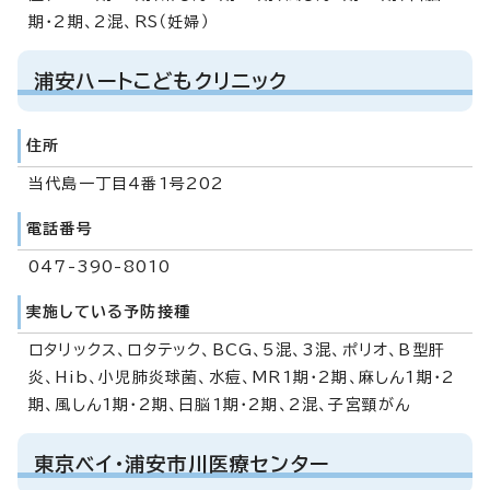
期・2期、2混、RS（妊婦）
浦安ハートこどもクリニック
住所
当代島一丁目4番1号202
電話番号
047-390-8010
実施している予防接種
ロタリックス、ロタテック、BCG、5混、3混、ポリオ、B型肝
炎、Hib、小児肺炎球菌、水痘、MR1期・2期、麻しん1期・2
期、風しん1期・2期、日脳1期・2期、2混、子宮頸がん
東京ベイ・浦安市川医療センター