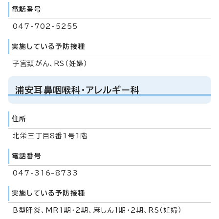
電話番号
047-702-5255
実施している予防接種
子宮頸がん、RS（妊婦）
浦安耳鼻咽喉科・アレルギー科
住所
北栄三丁目8番1号1階
電話番号
047-316-8733
実施している予防接種
B型肝炎、MR1期・2期、麻しん1期・2期、RS（妊婦）