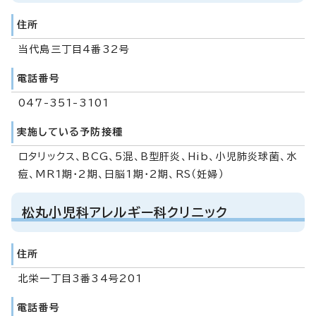
住所
当代島三丁目4番32号
電話番号
047-351-3101
実施している予防接種
ロタリックス、BCG、5混、B型肝炎、Hib、小児肺炎球菌、水
痘、MR1期・2期、日脳1期・2期、RS（妊婦）
松丸小児科アレルギー科クリニック
住所
北栄一丁目3番34号201
電話番号