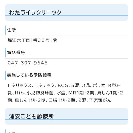
わたライフクリニック
住所
堀江六丁目1番33号1階
電話番号
047-307-9646
実施している予防接種
ロタリックス、ロタテック、BCG、5混、3混、ポリオ、B型肝
炎、Hib、小児肺炎球菌、水痘、MR1期・2期、麻しん1期・2
期、風しん1期・2期、日脳1期・2期、2混、子宮頸がん
浦安こども診療所