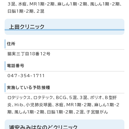
3混、水痘、MR1期・2期、麻しん1期・2期、風しん1期・2期、
日脳1期・2期、2混
上田クリニック
住所
猫実三丁目18番12号
電話番号
047-354-1711
実施している予防接種
ロタリックス、ロタテック、BCG、5混、3混、ポリオ、B型肝
炎、Hib、小児肺炎球菌、水痘、MR1期・2期、麻しん1期・2
期、風しん1期・2期、日脳1期・2期、2混、子宮頸がん
浦安みみはなのどクリニック