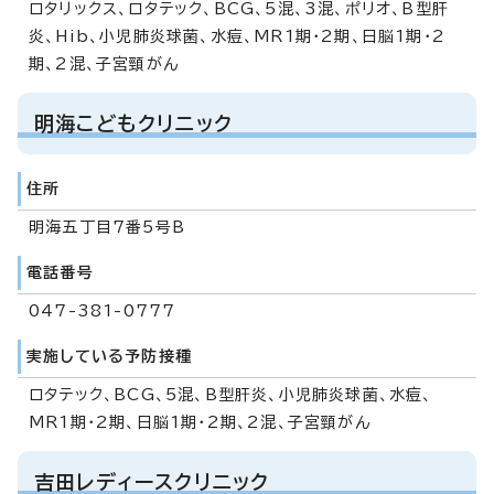
ロタリックス、ロタテック、BCG、5混、3混、ポリオ、B型肝
炎、Hib、小児肺炎球菌、水痘、MR1期・2期、日脳1期・2
期、2混、子宮頸がん
明海こどもクリニック
住所
明海五丁目7番5号B
電話番号
047-381-0777
実施している予防接種
ロタテック、BCG、5混、B型肝炎、小児肺炎球菌、水痘、
MR1期・2期、日脳1期・2期、2混、子宮頸がん
吉田レディースクリニック