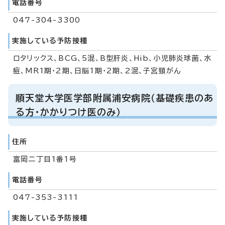
電話番号
047-304-3300
実施している予防接種
ロタリックス、BCG、5混、B型肝炎、Hib、小児肺炎球菌、水
痘、MR1期・2期、日脳1期・2期、2混、子宮頸がん
順天堂大学医学部附属浦安病院（基礎疾患のあ
る方・かかりつけ医のみ）
住所
富岡二丁目1番1号
電話番号
047-353-3111
実施している予防接種