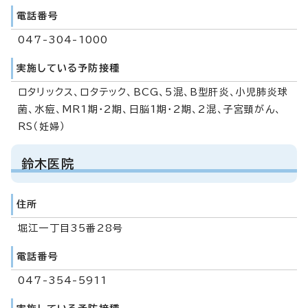
電話番号
047-304-1000
実施している予防接種
ロタリックス、ロタテック、BCG、5混、B型肝炎、小児肺炎球
菌、水痘、MR1期・2期、日脳1期・2期、2混、子宮頸がん、
RS（妊婦）
鈴木医院
住所
堀江一丁目35番28号
電話番号
047-354-5911