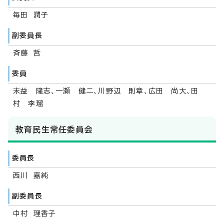
毎田 潤子
副委員長
斉藤 哲
委員
末益 隆志、一瀬 健二、川野辺 則章、広田 尚大、田
村 李瑠
教育民生常任委員会
委員長
西川 嘉純
副委員長
中村 理香子