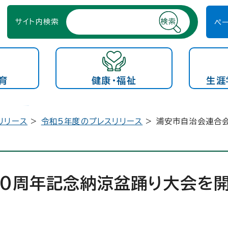
サイト内検索
ペ
育
健康・福祉
生涯
リリース
>
令和5年度のプレスリリース
> 浦安市自治会連合
0周年記念納涼盆踊り大会を