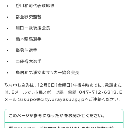
谷口和司代表取締役
都並敏史監督
浦田一哉後援会長
橋本龍馬選手
峯勇斗選手
西袋裕太選手
鳥居和男浦安市サッカー協会会長
取材申し込みは、12月8日（金曜日）午後4時までに、電話また
は、Eメールで、市民スポーツ課 電話：047-712-6818、E
メール：sisupo@city.urayasu.lg.jpへご連絡ください。
このページが参考になったかをお聞かせください。