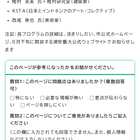
樫村 芙実 氏＋樫村研究室（建築家）
KITA（日本とインドネシアのアート・コレクティブ）
西尾 美也 氏（美術家）
注記：各プログラムの詳細は、決まりしだい、市公式ホームペー
ジ、8月下旬に開設する浦安藝大公式ウェブサイトでお知らせし
ます
このページが参考になったかをお聞かせください。
質問1：このページに問題点はありましたか？（複数回答
可）
特にない
必要な情報が無い
要点が伝わらな
い
ページを探しにくい
質問2：このページについてご意見がありましたらご記入
ください
（この欄に入力されても回答できません。また、個人情報
などは入力しないでください）