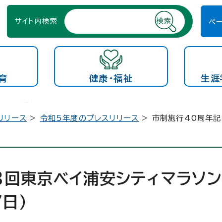
サイト内検索
ペ
育
健康・福祉
生涯
リリース
>
令和5年度のプレスリリース
> 市制施行40周年
3回東京ベイ浦安シティマラソ
日）