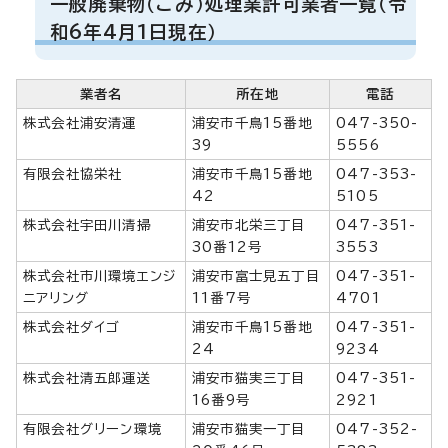
一般廃棄物（ごみ）処理業許可業者一覧（令
和6年4月1日現在）
業者名
所在地
電話
株式会社浦安清運
浦安市千鳥15番地
047-350-
39
5556
有限会社協栄社
浦安市千鳥15番地
047-353-
42
5105
株式会社宇田川清掃
浦安市北栄三丁目
047-351-
30番12号
3553
株式会社市川環境エンジ
浦安市富士見五丁目
047-351-
ニアリング
11番7号
4701
株式会社ダイゴ
浦安市千鳥15番地
047-351-
24
9234
株式会社清五郎運送
浦安市猫実三丁目
047-351-
16番9号
2921
有限会社グリーン環境
浦安市猫実一丁目
047-352-