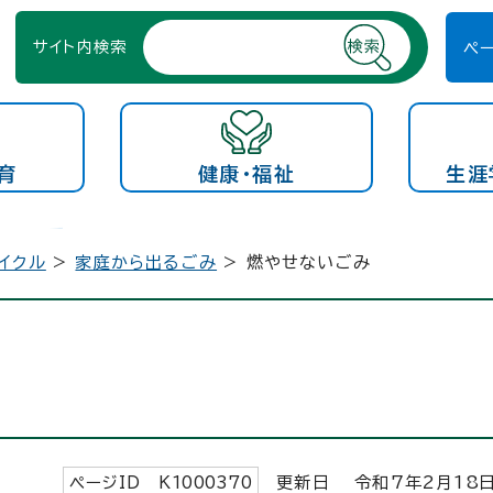
サイト内検索
ペ
育
健康・福祉
生涯
イクル
>
家庭から出るごみ
> 燃やせないごみ
ページID K
1000370
更新日 令和7年2月
18