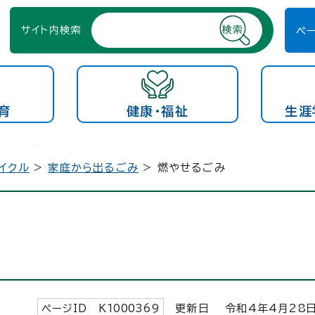
サイト内検索
ペ
育
健康・福祉
生涯
イクル
>
家庭から出るごみ
> 燃やせるごみ
ページID K
1000369
更新日 令和4年4月
28