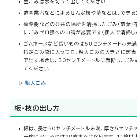
生ごみは水を切って出してください
造園業者などによるせん定枝や草などは、できる
街路樹などの公共の場所を清掃したごみ（落葉・
にごみゼロ課への申請が必要です（個人で清掃し
ゴムホースなど長いものは50センチメートル未
指定ごみ袋に入っても、粗大ごみの大きさに該当
で出す場合は、50センチメートルに裁断し、ごみ
てください
粗大ごみ
板・枝の出し方
板は、長さ50センチメートル未満、厚さ5センチ
一度に出せるのは10枚までになります。11枚以