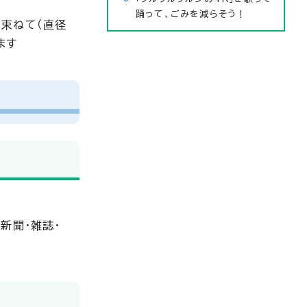
踊って、ごみを減らそう！
で束ねて（直径
ます
新聞・雑誌・