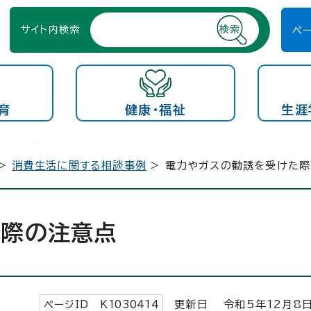
サイト内検索
ペ
育
健康・福祉
生涯
>
消費生活に関する相談事例
> 電力やガスの勧誘を受けた
た際の注意点
ページID K
1030414
更新日 令和5年
12
月