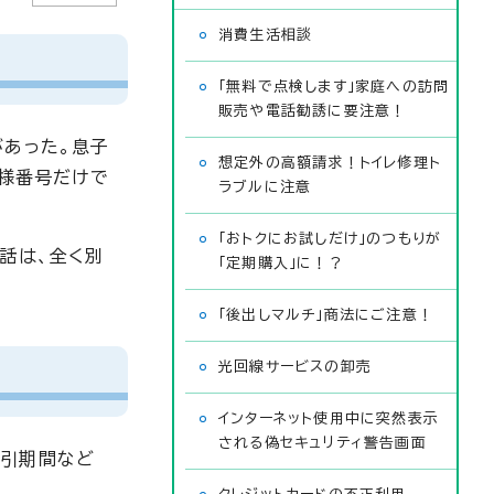
消費生活相談
「無料で点検します」家庭への訪問
販売や電話勧誘に要注意！
があった。息子
想定外の高額請求！トイレ修理ト
客様番号だけで
ラブルに注意
「おトクにお試しだけ」のつもりが
話は、全く別
「定期購入」に！？
「後出しマルチ」商法にご注意！
光回線サービスの卸売
インターネット使用中に突然表示
される偽セキュリティ警告画面
割引期間など