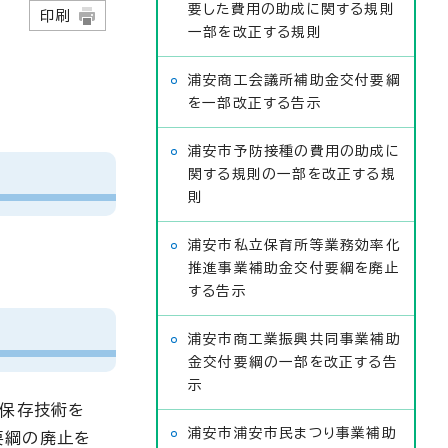
要した費用の助成に関する規則
日
印刷
一部を改正する規則
浦安商工会議所補助金交付要綱
を一部改正する告示
浦安市予防接種の費用の助成に
関する規則の一部を改正する規
則
浦安市私立保育所等業務効率化
推進事業補助金交付要綱を廃止
する告示
浦安市商工業振興共同事業補助
金交付要綱の一部を改正する告
示
結保存技術を
浦安市浦安市民まつり事業補助
要綱の廃止を