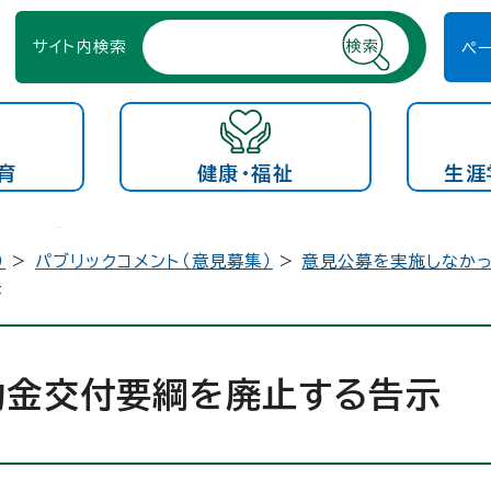
サイト内検索
ペ
育
健康・福祉
生涯
）
>
パブリックコメント（意見募集）
>
意見公募を実施しなか
示
助金交付要綱を廃止する告示