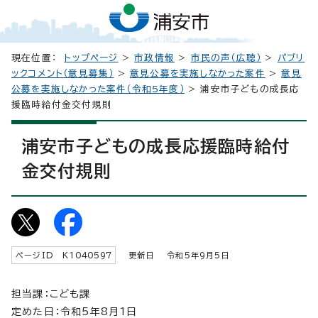
現在位置：
トップページ
>
市政情報
>
市民の声（広聴）
>
パブリ
ックコメント（意見募集）
>
意見公募を実施しなかった案件
>
意見
公募を実施しなかった案件（令和5年度）
> 浦安市子どもの成長応
援臨時給付金交付規則
浦安市子どもの成長応援臨時給付
金交付規則
ページID K
1040597
更新日 令和5年9月5日
担当課：こども課
定めた日：令和5年8月1日