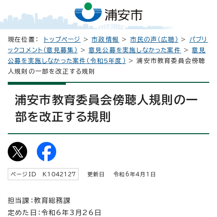
現在位置：
トップページ
>
市政情報
>
市民の声（広聴）
>
パブリ
ックコメント（意見募集）
>
意見公募を実施しなかった案件
>
意見
公募を実施しなかった案件（令和5年度）
> 浦安市教育委員会傍聴
人規則の一部を改正する規則
浦安市教育委員会傍聴人規則の一
部を改正する規則
ページID K
1042127
更新日 令和6年4月1日
担当課：教育総務課
定めた日：令和6年3月26日