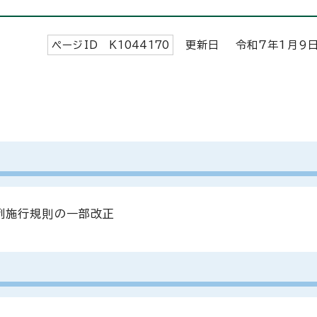
ページID K
1044170
更新日 令和7年1月
例施行規則の一部改正