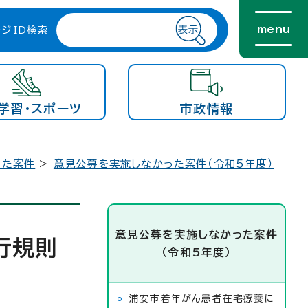
menu
ージID検索
学習・スポーツ
市政情報
った案件
>
意見公募を実施しなかった案件（令和5年度）
意見公募を実施しなかった案件
行規則
（令和5年度）
浦安市若年がん患者在宅療養に