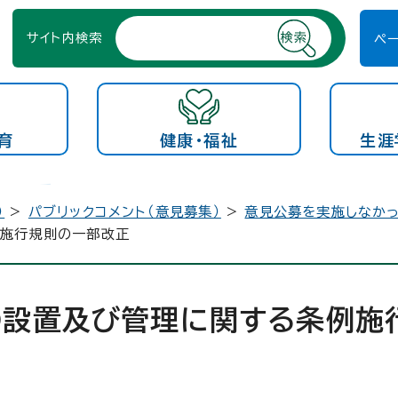
サイト内検索
ペ
育
健康・福祉
生涯
）
>
パブリックコメント（意見募集）
>
意見公募を実施しなか
例施行規則の一部改正
の設置及び管理に関する条例施