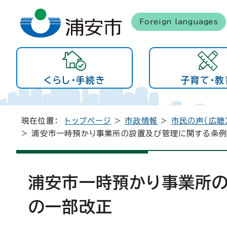
Foreign languages
くらし・手続き
子育て・教
現在位置：
トップページ
>
市政情報
>
市民の声（広聴
> 浦安市一時預かり事業所の設置及び管理に関する条
浦安市一時預かり事業所
の一部改正