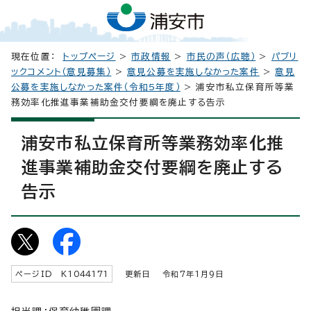
現在位置：
トップページ
>
市政情報
>
市民の声（広聴）
>
パブリ
ックコメント（意見募集）
>
意見公募を実施しなかった案件
>
意見
公募を実施しなかった案件（令和5年度）
> 浦安市私立保育所等業
務効率化推進事業補助金交付要綱を廃止する告示
浦安市私立保育所等業務効率化推
進事業補助金交付要綱を廃止する
告示
ページID K
1044171
更新日 令和7年1月9日