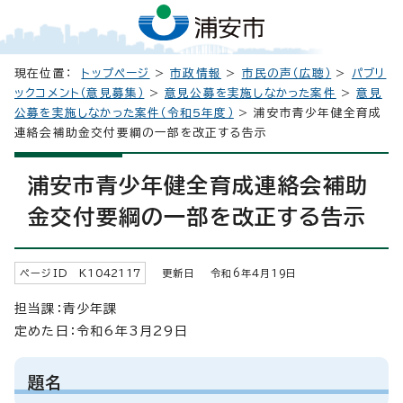
現在位置：
トップページ
>
市政情報
>
市民の声（広聴）
>
パブリ
ックコメント（意見募集）
>
意見公募を実施しなかった案件
>
意見
公募を実施しなかった案件（令和5年度）
> 浦安市青少年健全育成
連絡会補助金交付要綱の一部を改正する告示
浦安市青少年健全育成連絡会補助
金交付要綱の一部を改正する告示
ページID K
1042117
更新日 令和6年4月
19
日
担当課：青少年課
定めた日：令和6年3月29日
題名