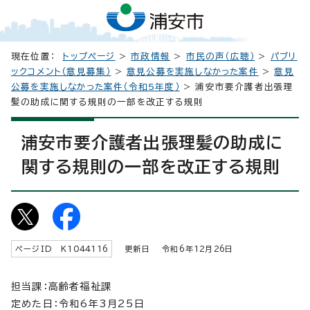
現在位置：
トップページ
>
市政情報
>
市民の声（広聴）
>
パブリ
ックコメント（意見募集）
>
意見公募を実施しなかった案件
>
意見
公募を実施しなかった案件（令和5年度）
> 浦安市要介護者出張理
髪の助成に関する規則の一部を改正する規則
浦安市要介護者出張理髪の助成に
関する規則の一部を改正する規則
ページID K
1044116
更新日 令和6年
12
月
26
日
担当課：高齢者福祉課
定めた日：令和6年3月25日