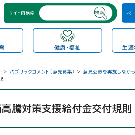
サイト内検索
ペ
育
健康・福祉
生涯
）
>
パブリックコメント（意見募集）
>
意見公募を実施しなか
規則
価高騰対策支援給付金交付規則