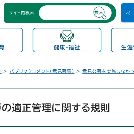
サイト内検索
ペ
育
健康・福祉
生涯
）
>
パブリックコメント（意見募集）
>
意見公募を実施しなか
戸の適正管理に関する規則