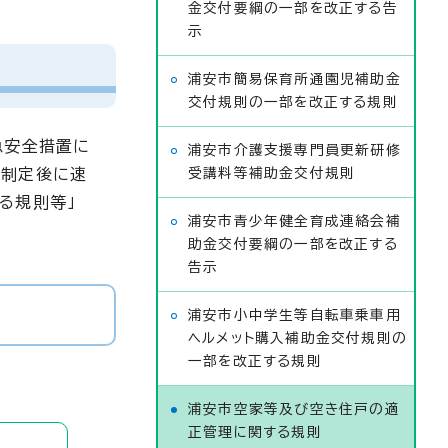
金交付要綱の一部を改正する告
示
浦安市簡易保育所通園児補助金
交付規則の一部を改正する規則
急安全措置に
浦安市介護支援専門員更新研修
例制定後に速
受講料等補助金交付規則
る規則等」
浦安市青少年健全育成連絡会補
助金交付要綱の一部を改正する
告示
浦安市小中学生等自転車乗車用
ヘルメット購入補助金交付規則の
一部を改正する規則
浦安市空家等及び空き住戸の適
正管理に関する規則