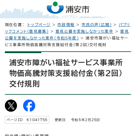
現在位置：
トップページ
>
市政情報
>
市民の声（広聴）
>
パブリ
ックコメント（意見募集）
>
意見公募を実施しなかった案件
>
意見
公募を実施しなかった案件（令和5年度）
> 浦安市障がい福祉サー
ビス事業所物価高騰対策支援給付金（第2回）交付規則
浦安市障がい福祉サービス事業所
物価高騰対策支援給付金（第2回）
交付規則
ページID K
1041756
更新日 令和6年2月
26
日