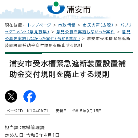
現在位置：
トップページ
>
市政情報
>
市民の声（広聴）
>
パブリ
ックコメント（意見募集）
>
意見公募を実施しなかった案件
>
意見
公募を実施しなかった案件（令和5年度）
> 浦安市受水槽緊急遮断
装置設置補助金交付規則を廃止する規則
浦安市受水槽緊急遮断装置設置補
助金交付規則を廃止する規則
ページID K
1040671
更新日 令和5年9月
15
日
担当課：危機管理課
定めた日：令和5年4月1日