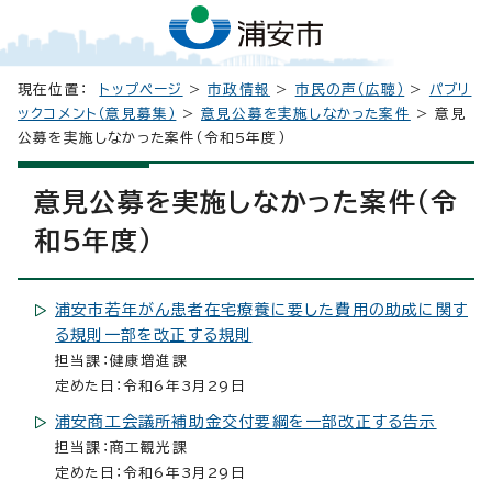
現在位置：
トップページ
>
市政情報
>
市民の声（広聴）
>
パブリ
ックコメント（意見募集）
>
意見公募を実施しなかった案件
> 意見
公募を実施しなかった案件（令和5年度）
意見公募を実施しなかった案件（令
和5年度）
浦安市若年がん患者在宅療養に要した費用の助成に関す
る規則一部を改正する規則
担当課：健康増進課
定めた日：令和6年3月29日
浦安商工会議所補助金交付要綱を一部改正する告示
担当課：商工観光課
定めた日：令和6年3月29日