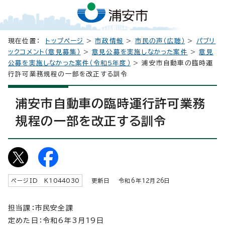
現在位置：
トップページ
>
市政情報
>
市民の声（広聴）
>
パブリ
ックコメント（意見募集）
>
意見公募を実施しなかった案件
>
意見
公募を実施しなかった案件（令和5年度）
> 浦安市自動車の臨時運
行許可業務規程の一部を改正する訓令
浦安市自動車の臨時運行許可業務
規程の一部を改正する訓令
ページID K
1044030
更新日 令和6年
12
月
26
日
担当課：市民安全課
定めた日：令和6年3月19日