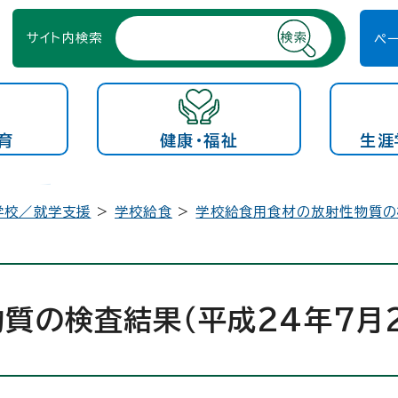
サイト内検索
ペ
育
健康・福祉
生涯
学校／就学支援
>
学校給食
>
学校給食用食材の放射性物質の
質の検査結果（平成24年7月2