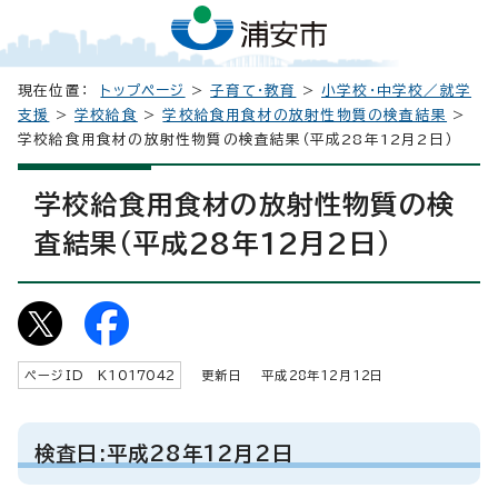
現在位置：
トップページ
>
子育て・教育
>
小学校・中学校／就学
支援
>
学校給食
>
学校給食用食材の放射性物質の検査結果
>
学校給食用食材の放射性物質の検査結果（平成28年12月2日）
学校給食用食材の放射性物質の検
査結果（平成28年12月2日）
ページID K
1017042
更新日 平成
28
年
12
月
12
日
検査日:平成28年12月2日