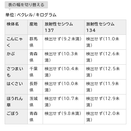
表の幅を切り替える
単位：ベクレル/キログラム
検体名
産地
放射性セシウム
放射性セシウム
137
134
こんにゃ
群馬
検出せず（9.2未満）
検出せず（11.0未
く
県
満）
かぶ
青森
検出せず（10.3未
検出せず（12.6未
県
満）
満）
さつまい
千葉
検出せず（10.4未
検出せず（12.5未
も
県
満）
満）
はくさい
長野
検出せず（10.0未
検出せず（11.9未
県
満）
満）
ほうれん
茨城
検出せず（10.7未
検出せず（12.9未
草
県
満）
満）
ごぼう
青森
検出せず（9.8未満）
検出せず（12.0未
県
満）